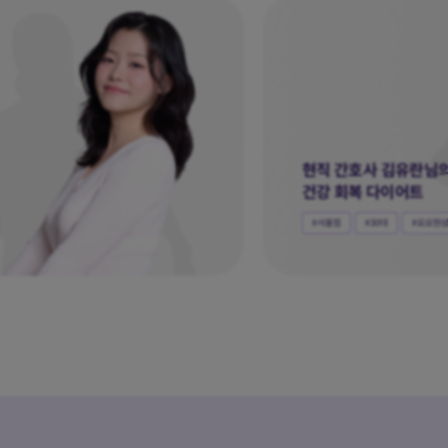
김선애, 강현우님의
부부다이어트
#서울점
#30대
#부부다