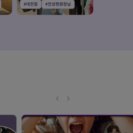
#부산점
#이동훈원장님
#경기수원점