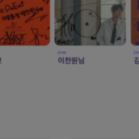
[가수]
[배
원님
김희재님