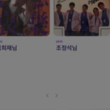
우]
[가수]
조정석님
레드벨벳 예리님