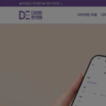
★의료법상 최대할인★ 한달 19만원
다이어트 치료
다