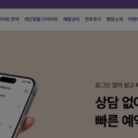
이어트 한약
개인맞춤 다이어트
체형관리
전후후기
병원소개
이벤