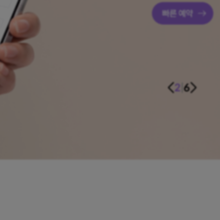
3
|
6