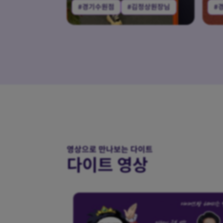
김정상원장님
#경기일산점
#강민휘원장님
#
영상으로 만나보는 다이트
다이트 영상