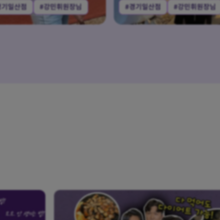
경기일산점
#강민휘원장님
#대전점
#전성현원장님