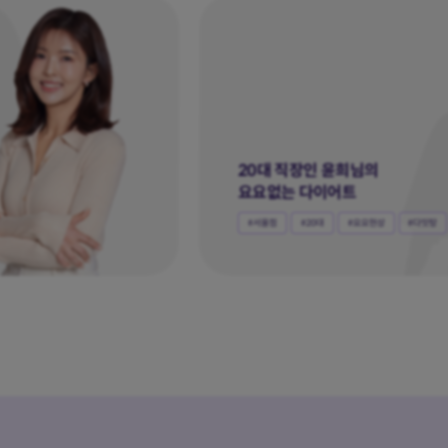
현직 간호사 김유란님의
건강 회복 다이어트
#서울점
#30대
#요요현상
#다잇탕