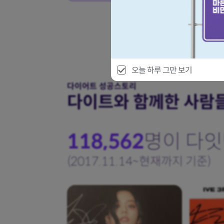
오늘 하루 그만 보기
다이어트 성공스토리
다이트와 함께한 사람
118,562
명이
다잇
(2017.11.14~현재까지 기준)