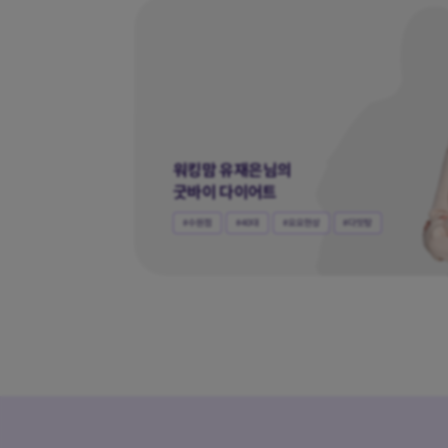
20대 직장인 윤희님의
요요없는 다이어트
#서울점
#20대
#요요현상
#다잇탕