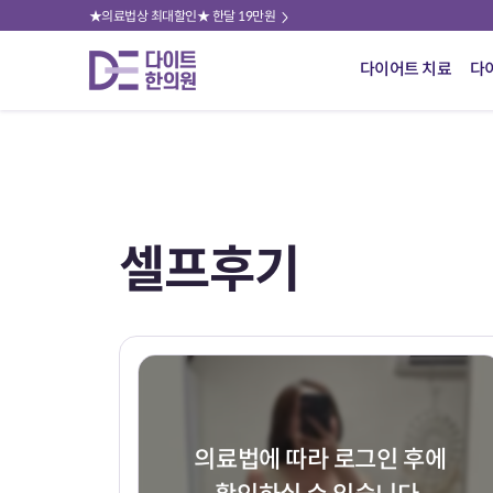
★의료법상 최대할인★ 한달 19만원
다이어트 치료
다
셀프후기
의료법에 따라 로그인 후에