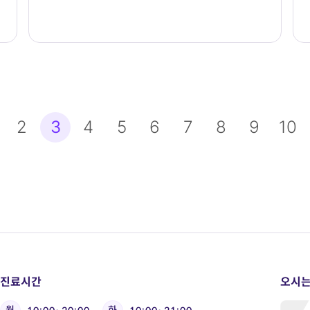
맨끝
2
3
4
5
6
7
8
9
10
진료시간
오시는
월
화