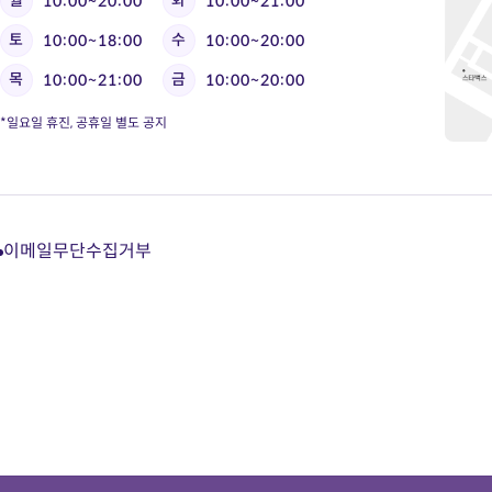
10:00~20:00
10:00~21:00
토
수
10:00~18:00
10:00~20:00
목
금
10:00~21:00
10:00~20:00
*일요일 휴진, 공휴일 별도 공지
이메일무단수집거부
다
다
다
다
이
이
이
이
트
트
트
트
카
유
블
인
카
튜
로
스
오
브
그
타
톡
바
바
그
상
로
로
램
담
가
가
바
바
기
기
로
로
가