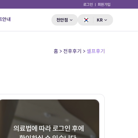
로그인
회원가입
트안내
천안점
KR
홈 > 전후후기 >
셀프후기
의료법에 따라 로그인 후에