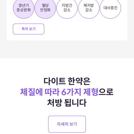
갱년기
혈당
지방간
체지방
대사증진
증상완화
안정화
감소
감소
특허 보기
다이트 한약은
체질에 따라 6가지 제형
으로
처방 됩니다
자세히 보기