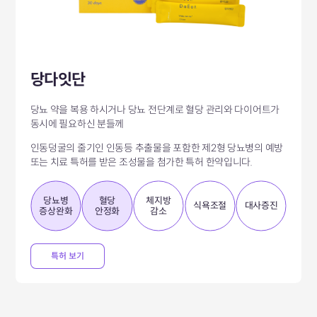
당다잇단
당뇨 약을 복용 하시거나 당뇨 전단계로 혈당 관리와 다이어트가
동시에 필요하신 분들께
인동덩굴의 줄기인 인동등 추출물을 포함한 제2형 당뇨병의 예방
또는
치료 특허를 받은 조성물을 첨가한 특허 한약입니다.
당뇨병
혈당
체지방
식욕조절
대사증진
증상완화
안정화
감소
특허 보기