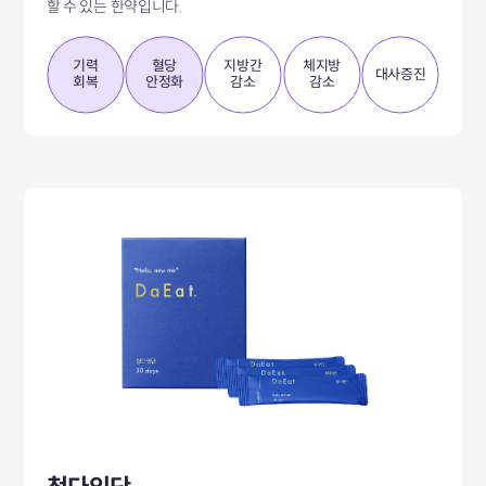
할 수 있는 한약입니다.
기력
혈당
지방간
체지방
대사증진
회복
안정화
감소
감소