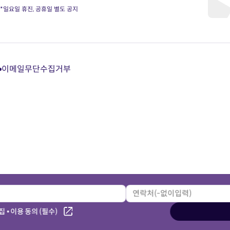
*일요일 휴진, 공휴일 별도 공지
이메일무단수집거부
다
다
다
다
이
이
이
이
트
트
트
트
카
유
블
인
카
튜
로
스
오
브
그
타
톡
바
바
그
상
로
로
램
담
가
가
바
바
기
기
로
로
가
가
기
기
 • 이용 동의 (필수)