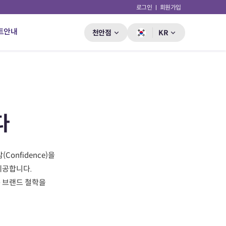
로그인
회원가입
트안내
천안점
KR
다
감(Confidence)을
제공합니다.
는
브랜드 철학을