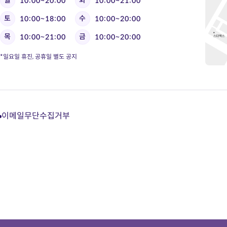
10:00~20:00
10:00~21:00
토
수
10:00~18:00
10:00~20:00
목
금
10:00~21:00
10:00~20:00
*일요일 휴진, 공휴일 별도 공지
이메일무단수집거부
다
다
다
다
이
이
이
이
트
트
트
트
카
유
블
인
카
튜
로
스
오
브
그
타
톡
바
바
그
상
로
로
램
담
가
가
바
바
기
기
로
로
가