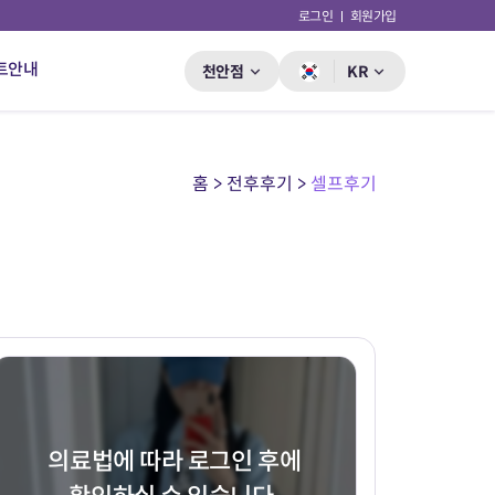
로그인
회원가입
트안내
천안점
KR
홈 > 전후후기 >
셀프후기
의료법에 따라 로그인 후에