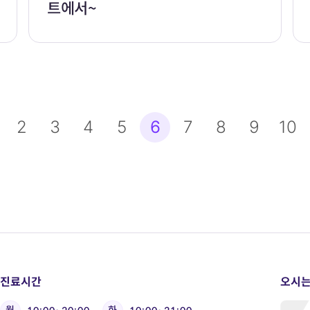
트에서~
맨끝
2
3
4
5
6
7
8
9
10
진료시간
오시는
월
화